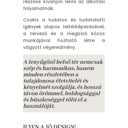
részese kívánjon lenni az alkotási
folyamatnak.
Csakis a tudatos és tudatalatti
igények alapos feltérképezésével,
a tervező és a megbízó közös
munkájával hozható létre a
vágyott végeredmény.
A lenyűgöző belső tér nemcsak
szép és harmonikus, hanem
minden részletében a
tulajdonosa életvitelét és
kényelmét szolgálja, és hosszú
távon örömmel, boldogsággal
és büszkeséggel tölti el a
használóját.
ILYEN A JÓ DESIGN!