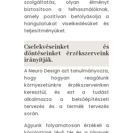
szolgáltatás, olyan élményt
biztosítson a felhasználóknak,
amely pozitívan befolyásolja a
hangulatukat viselkedésüket és
teljesítményüket.
Cselekvéseinket és
döntéseinket érzékszerveink
irányítják.
A Neuro Design azt tanulmányozza,
hogy hogyan reagálunk
környezetünkre érzékszerveinken
keresztül, és ezt a tudást
alkalmazza a belsőépítészeti
tervezés és a termék tervezés
során.
Agyunk folyamatosan érzékeli a
körülöttünk lévő tér és a tárgyak