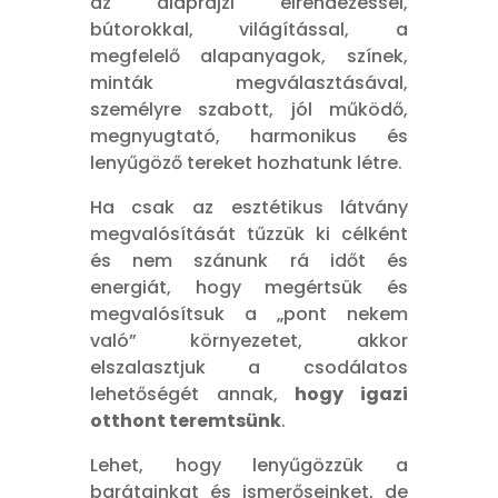
az alaprajzi elrendezéssel,
bútorokkal, világítással, a
megfelelő alapanyagok, színek,
minták megválasztásával,
személyre szabott, jól működő,
megnyugtató, harmonikus és
lenyűgöző tereket hozhatunk létre.
Ha csak az esztétikus látvány
megvalósítását tűzzük ki célként
és nem szánunk rá időt és
energiát, hogy megértsük és
megvalósítsuk a „pont nekem
való” környezetet, akkor
elszalasztjuk a csodálatos
lehetőségét annak,
hogy igazi
otthont teremtsünk
.
Lehet, hogy lenyűgözzük a
barátainkat és ismerőseinket, de