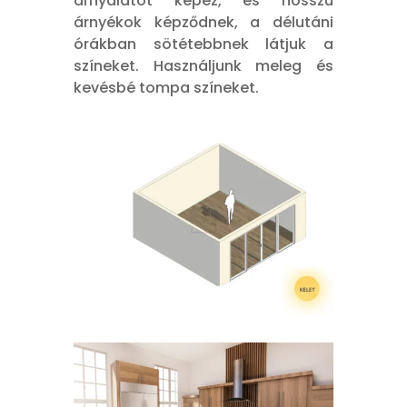
árnyalatot képez, és hosszú
árnyékok képződnek, a délutáni
órákban sötétebbnek látjuk a
színeket. Használjunk meleg és
kevésbé tompa színeket.