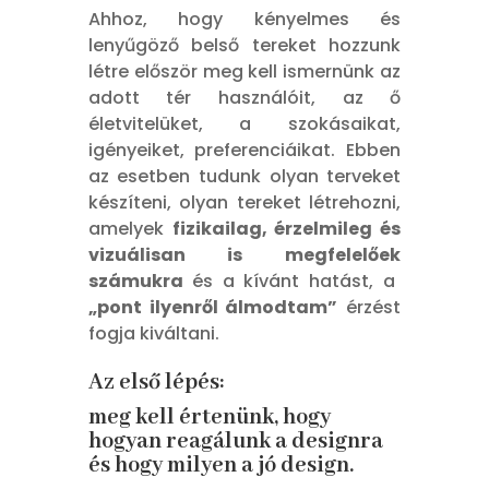
Ahhoz, hogy kényelmes és
lenyűgöző belső tereket hozzunk
létre először meg kell ismernünk az
adott tér használóit, az ő
életvitelüket, a szokásaikat,
igényeiket, preferenciáikat. Ebben
az esetben tudunk olyan terveket
készíteni, olyan tereket létrehozni,
amelyek
fizikailag, érzelmileg és
vizuálisan is megfelel
őek
sz
á
mukra
és a kívánt hatást, a
„pont ilyenről álmodtam”
érzést
fogja kiváltani.
Az első lépés:
meg kell értenünk, hogy
hogyan reagálunk a designra
és hogy milyen a jó design.