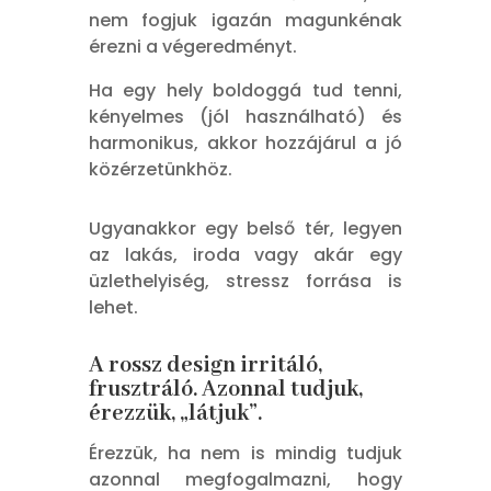
nem fogjuk igazán magunkénak
érezni a végeredményt.
Ha egy hely boldoggá tud tenni,
kényelmes (jól használható) és
harmonikus, akkor hozzájárul a jó
közérzetünkhöz.
Ugyanakkor egy belső tér, legyen
az lakás, iroda vagy akár egy
üzlethelyiség, stressz forrása is
lehet.
A rossz design irritáló,
frusztráló. Azonnal tudjuk,
érezzük, „látjuk”.
Érezzük, ha nem is mindig tudjuk
azonnal megfogalmazni, hogy