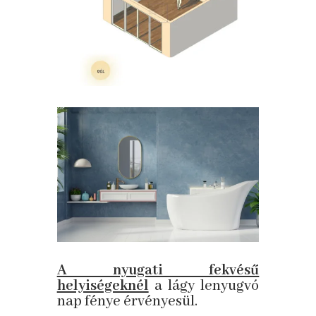
A nyugati fekvésű
helyiségeknél
a lágy lenyugvó
nap fénye érvényesül.