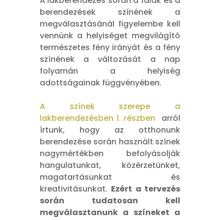
A lakberendezés során a falak és a
berendezések színének a
megválasztásánál figyelembe kell
vennünk a helyiséget megvilágító
természetes fény irányát és a fény
színének a változását a nap
folyamán a helyiség
adottságainak függvényében.
A színek szerepe a
lakberendezésben 1. részben
arról
írtunk, hogy az otthonunk
berendezése során használt színek
nagymértékben befolyásolják
hangulatunkat, közérzetünket,
magatartásunkat és
kreativitásunkat.
Ezért a tervezés
során tudatosan kell
megválasztanunk a színeket a