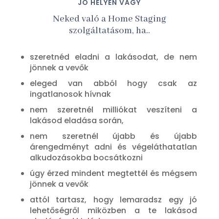
JÓ HELYEN VAGY
Neked való a Home Staging
szolgáltatásom, ha..
szeretnéd eladni a lakásodat, de nem
jönnek a vevők
eleged van abból hogy csak az
ingatlanosok hívnak
nem szeretnél milliókat veszíteni a
lakásod eladása során,
nem szeretnél újabb és újabb
árengedményt adni és végeláthatatlan
alkudozásokba bocsátkozni
úgy érzed mindent megtettél és mégsem
jönnek a vevők
attól tartasz, hogy lemaradsz egy jó
lehetőségről miközben a te lakásod