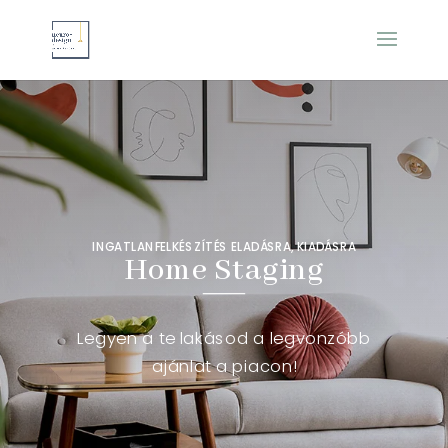
INGATLANFELKÉSZÍTÉS ELADÁSRA, KIADÁSRA
Home Staging
Legyen a te lakásod a legvonzóbb
ajánlat a piacon!