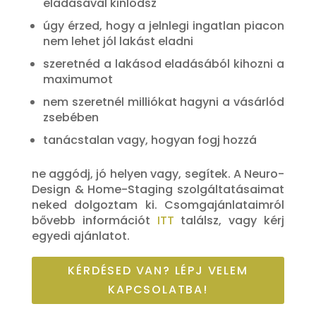
eladásával kinlódsz
úgy érzed, hogy a jelnlegi ingatlan piacon
nem lehet jól lakást eladni
szeretnéd a lakásod eladásából kihozni a
maximumot
nem szeretnél milliókat hagyni a vásárlód
zsebében
tanácstalan vagy, hogyan fogj hozzá
ne aggódj, jó helyen vagy, segítek. A Neuro-
Design & Home-Staging szolgáltatásaimat
neked dolgoztam ki. Csomgajánlataimról
bővebb információt
ITT
találsz, vagy kérj
egyedi ajánlatot.
KÉRDÉSED VAN? LÉPJ VELEM
KAPCSOLATBA!