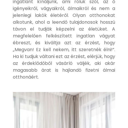
ingatlant kínáljunk, ami róluk szól, az ő
igényeikről, vágyaikról, álmaikról és nem a
jelenlegi lakók életéről. Olyan otthonokat
alkotunk, ahol a leendő tulajdonosok hosszú
távon el tudják képzelni az életüket. A
megfelelően felkészített ingatlan vágyat
ébreszt, és kiváltja azt az érzést, hogy
„Megvan! Ez kell nekem, itt szeretnék élni!”.
Ha ki tudjuk váltani ezt az érzést, elérjük, hogy
az érdeklődőből vásárló váljék, aki akár
magasabb árat is hajlandó fizetni álmai
otthonáért.