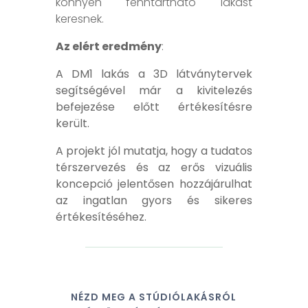
könnyen fenntartható lakást
keresnek.
Az elért eredmény
:
A DM1 lakás a 3D látványtervek
segítségével már a kivitelezés
befejezése előtt értékesítésre
került.
A projekt jól mutatja, hogy a tudatos
térszervezés és az erős vizuális
koncepció jelentősen hozzájárulhat
az ingatlan gyors és sikeres
értékesítéséhez.
NÉZD MEG A STÚDIÓLAKÁSRÓL