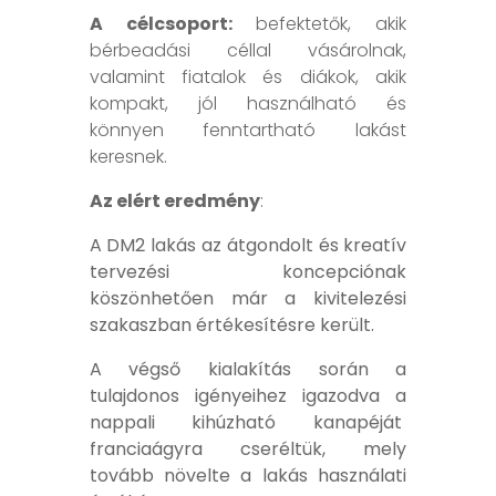
A célcsoport:
befektetők, akik
bérbeadási céllal vásárolnak,
valamint fiatalok és diákok, akik
kompakt, jól használható és
könnyen fenntartható lakást
keresnek.
Az elért eredmény
:
A DM2 lakás az átgondolt és kreatív
tervezési koncepciónak
köszönhetően már a kivitelezési
szakaszban értékesítésre került.
A végső kialakítás során a
tulajdonos igényeihez igazodva a
nappali kihúzható kanapéját
franciaágyra cseréltük, mely
tovább növelte a lakás használati