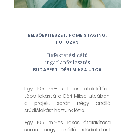
BELSŐÉPÍTÉSZET, HOME STAGING,
FOTÓZÁS
Befektetési célú
ingatlanfejlesztés
BUDAPEST, DÉRI MIKSA UTCA
Egy 105 m²-es lakás átalakítása
több lakássá a Déri Miksa utcában:
a projekt során négy önálló
stúdiólakást hoztunk létre.
Egy 105 m²-es lakás átalakítása
során négy önálló stúdiólakást