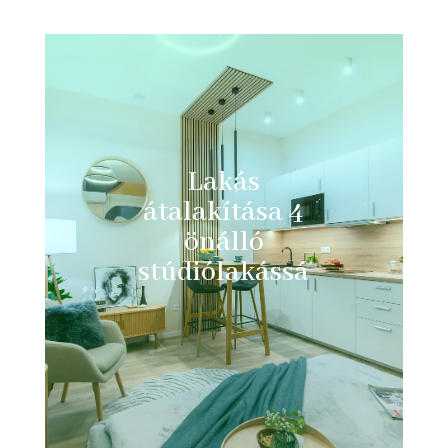
Lakás
átalakítása 4
önálló
stúdiólakássá