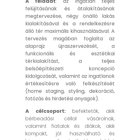
A feladat
:
az ingatlan teljes
felújításának és átalakításának
megtervezése, négy önálló lakás
kialakításával és a rendelkezésre
álló tér maximális kihasználásával. A
tervezés magában foglalta az
alaprajz újraszervezését, a
funkcionális és esztétikai
térkialakítást, a teljes
belsőépítészeti koncepció
kidolgozását, valamint az ingatlanok
értékesítésre való felkészítését
(home staging, styling, dekoráció,
fotózás és hirdetési anyagok).
A célcsoport:
befektetők, akik
bérbeadási céllal vásárolnak,
valamint fiatalok és diákok, akik
kompakt, jól használható és