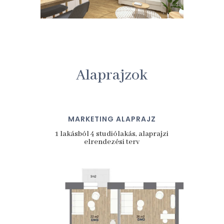
Alaprajzok
MARKETING ALAPRAJZ
1 lakásból 4 studiólakás, alaprajzi
elrendezési terv