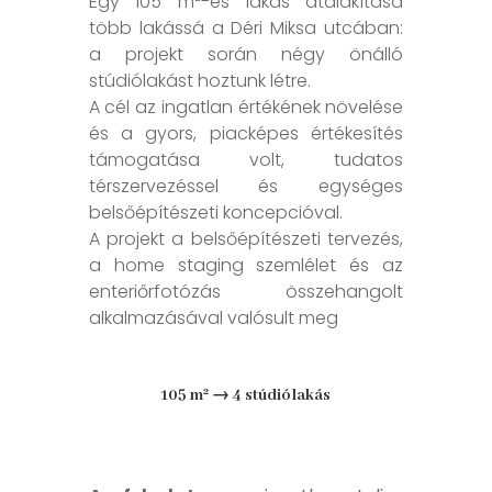
Egy 105 m²-es lakás átalakítása
több lakássá a Déri Miksa utcában:
a projekt során négy önálló
stúdiólakást hoztunk létre.
A cél az ingatlan értékének növelése
és a gyors, piacképes értékesítés
támogatása volt, tudatos
térszervezéssel és egységes
belsőépítészeti koncepcióval.
A projekt a belsőépítészeti tervezés,
a home staging szemlélet és az
enteriőrfotózás összehangolt
alkalmazásával valósult meg
105 m² → 4 stúdiólakás