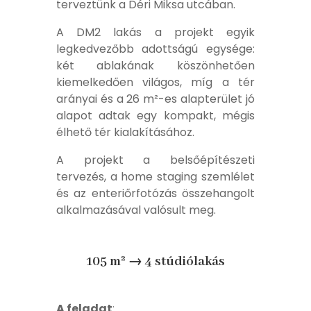
terveztünk a Déri Miksa utcában.
A DM2 lakás a projekt egyik
legkedvezőbb adottságú egysége:
két ablakának köszönhetően
kiemelkedően világos, míg a tér
arányai és a 26 m²-es alapterület jó
alapot adtak egy kompakt, mégis
élhető tér kialakításához.
A projekt a belsőépítészeti
tervezés, a home staging szemlélet
és az enteriőrfotózás összehangolt
alkalmazásával valósult meg.
105 m² → 4 stúdiólakás
A feladat
: