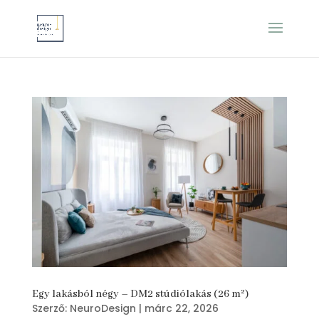
Egy lakásból négy – DM2 stúdiólakás (26 m²)
Szerző:
NeuroDesign
|
márc 22, 2026