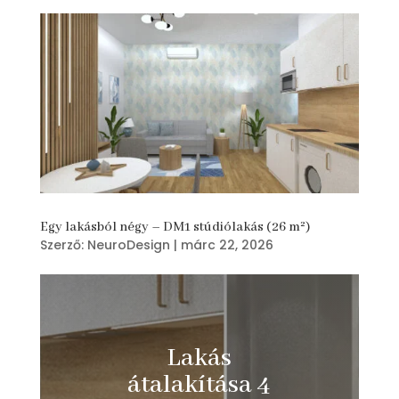
Egy lakásból négy – DM1 stúdiólakás (26 m²)
Szerző:
NeuroDesign
|
márc 22, 2026
Lakás
átalakítása 4