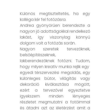
Különös megtiszteltetés, ha egy
kolléga kér fel fotózásra.
Andrea gyönyörűen berendezte a
nagyon jó adottságokkal rendelkező
lakást, így viszonylag könnyű
dolgom volt a fotózás során.
Nagyon szeretek tervezőknek,
belsőépítészeknek,
lakberendezőknek fotózni. Tudom,
hogy milyen kreatív munka rejlik egy
egyedi térszervezési megoldás, egy
különleges bútor, világítás vagy
dekoráció kiválasztása mögött,
ezért a tervezővel egyeztetve
igyekszem minden lényeges
részletet megmutatni a fotóimmal
és átadni azt az életérzést amit a