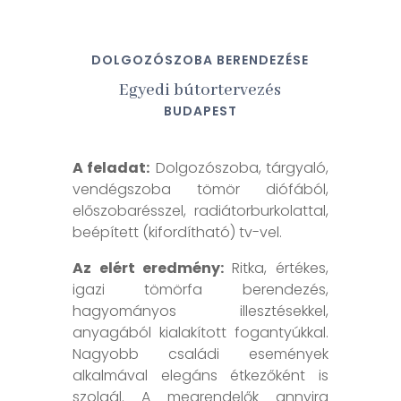
DOLGOZÓSZOBA BERENDEZÉSE
Egyedi bútortervezés
BUDAPEST
A feladat:
Dolgozószoba, tárgyaló,
vendégszoba tömör diófából,
előszobarésszel, radiátorburkolattal,
beépített (kifordítható) tv-vel.
Az elért eredmény:
Ritka, értékes,
igazi tömörfa berendezés,
hagyományos illesztésekkel,
anyagából kialakított fogantyúkkal.
Nagyobb családi események
alkalmával elegáns étkezőként is
szolgál. A megrendelők annyira