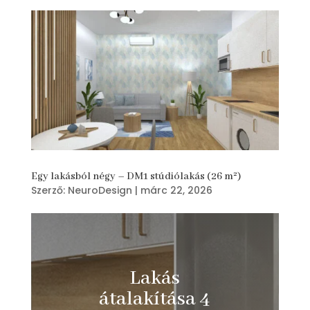
Egy lakásból négy – DM1 stúdiólakás (26 m²)
Szerző:
NeuroDesign
|
márc 22, 2026
Lakás
átalakítása 4