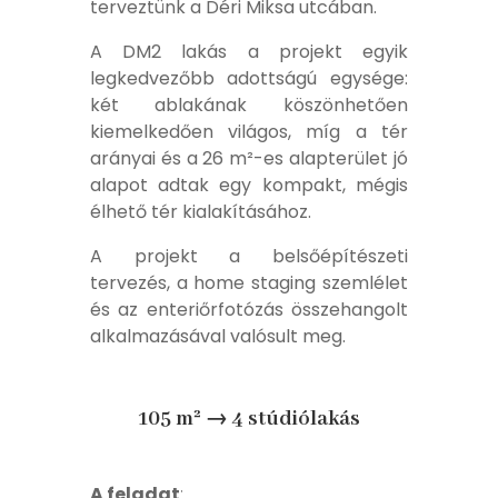
terveztünk a Déri Miksa utcában.
A DM2 lakás a projekt egyik
legkedvezőbb adottságú egysége:
két ablakának köszönhetően
kiemelkedően világos, míg a tér
arányai és a 26 m²-es alapterület jó
alapot adtak egy kompakt, mégis
élhető tér kialakításához.
A projekt a belsőépítészeti
tervezés, a home staging szemlélet
és az enteriőrfotózás összehangolt
alkalmazásával valósult meg.
105 m² → 4 stúdiólakás
A feladat
: