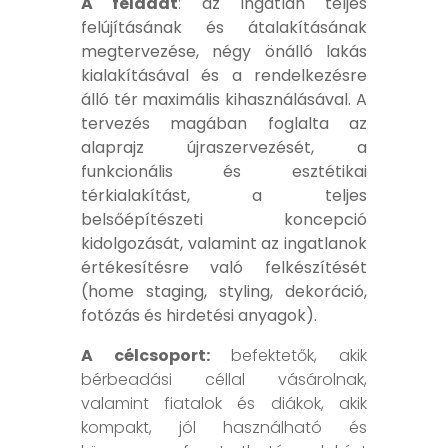
A feladat
:
az ingatlan teljes
felújításának és átalakításának
megtervezése, négy önálló lakás
kialakításával és a rendelkezésre
álló tér maximális kihasználásával. A
tervezés magában foglalta az
alaprajz újraszervezését, a
funkcionális és esztétikai
térkialakítást, a teljes
belsőépítészeti koncepció
kidolgozását, valamint az ingatlanok
értékesítésre való felkészítését
(home staging, styling, dekoráció,
fotózás és hirdetési anyagok).
A célcsoport:
befektetők, akik
bérbeadási céllal vásárolnak,
valamint fiatalok és diákok, akik
kompakt, jól használható és