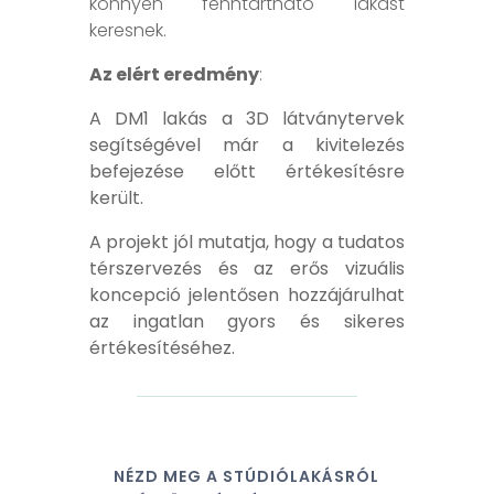
könnyen fenntartható lakást
keresnek.
Az elért eredmény
:
A DM1 lakás a 3D látványtervek
segítségével már a kivitelezés
befejezése előtt értékesítésre
került.
A projekt jól mutatja, hogy a tudatos
térszervezés és az erős vizuális
koncepció jelentősen hozzájárulhat
az ingatlan gyors és sikeres
értékesítéséhez.
NÉZD MEG A STÚDIÓLAKÁSRÓL