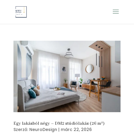
Egy lakásból négy – DM2 stúdiólakás (26 m²)
Szerző:
NeuroDesign
|
márc 22, 2026