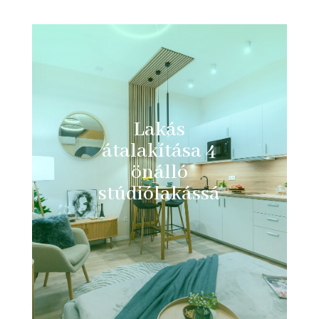
Lakás
átalakítása 4
önálló
stúdiólakássá