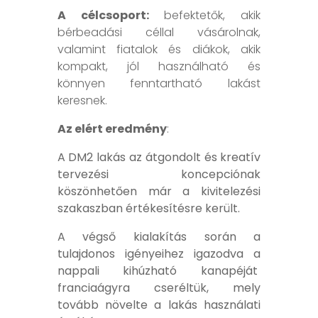
A célcsoport:
befektetők, akik
bérbeadási céllal vásárolnak,
valamint fiatalok és diákok, akik
kompakt, jól használható és
könnyen fenntartható lakást
keresnek.
Az elért eredmény
:
A DM2 lakás az átgondolt és kreatív
tervezési koncepciónak
köszönhetően már a kivitelezési
szakaszban értékesítésre került.
A végső kialakítás során a
tulajdonos igényeihez igazodva a
nappali kihúzható kanapéját
franciaágyra cseréltük, mely
tovább növelte a lakás használati