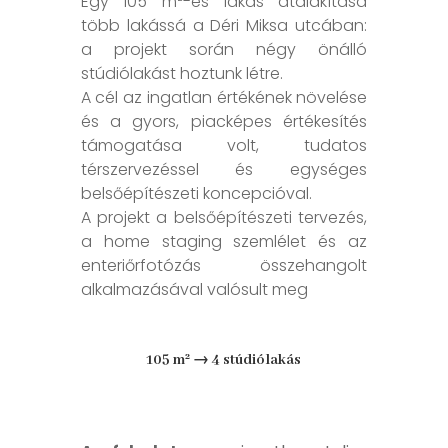
Egy 105 m²-es lakás átalakítása
több lakássá a Déri Miksa utcában:
a projekt során négy önálló
stúdiólakást hoztunk létre.
A cél az ingatlan értékének növelése
és a gyors, piacképes értékesítés
támogatása volt, tudatos
térszervezéssel és egységes
belsőépítészeti koncepcióval.
A projekt a belsőépítészeti tervezés,
a home staging szemlélet és az
enteriőrfotózás összehangolt
alkalmazásával valósult meg
105 m² → 4 stúdiólakás