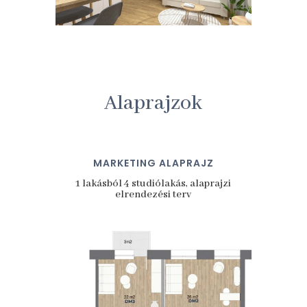
Alaprajzok
MARKETING ALAPRAJZ
1 lakásból 4 studiólakás, alaprajzi
elrendezési terv