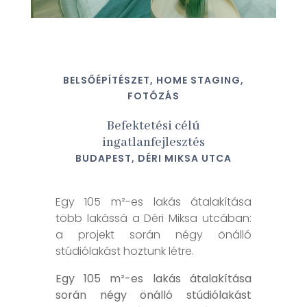
BELSŐÉPÍTÉSZET, HOME STAGING,
FOTÓZÁS
Befektetési célú
ingatlanfejlesztés
BUDAPEST, DÉRI MIKSA UTCA
Egy 105 m²-es lakás átalakítása
több lakássá a Déri Miksa utcában:
a projekt során négy önálló
stúdiólakást hoztunk létre.
Egy 105 m²-es lakás átalakítása
során négy önálló stúdiólakást